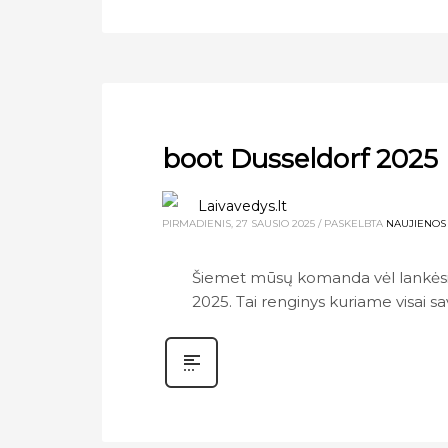
boot Dusseldorf 2025
Laivavedys.lt
PIRMADIENIS, 27 SAUSIO 2025
/
PASKELBTA
NAUJIENOS
Šiemet mūsų komanda vėl lankėsi V
2025. Tai renginys kuriame visai sav