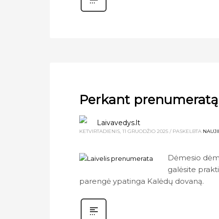
Perkant prenumeratą 
Laivavedys.lt
KETVIRTADIENIS, 11 GRUODŽIO 2025
/
PASKELBTA
NAUJ
Dėmesio dėmes
galėsite prakt
parengė ypatinga Kalėdų dovaną.