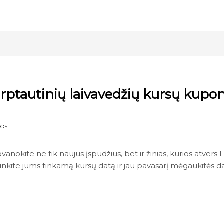
rptautinių laivavedžių kursų kupo
NOS
anokite ne tik naujus įspūdžius, bet ir žinias, kurios atvers L
rinkite jums tinkamą kursų datą ir jau pavasarį mėgaukitės 