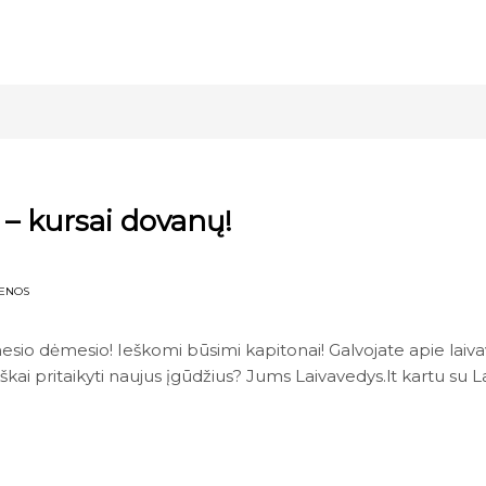
– kursai dovanų!
IENOS
io dėmesio! Ieškomi būsimi kapitonai! Galvojate apie laivav
iškai pritaikyti naujus įgūdžius? Jums Laivavedys.lt kartu su L