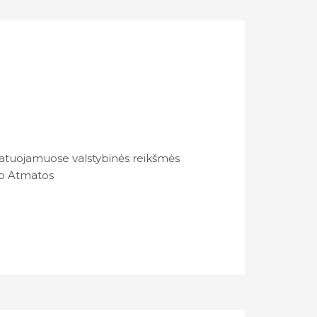
oatuojamuose valstybinės reikšmės
uo Atmatos