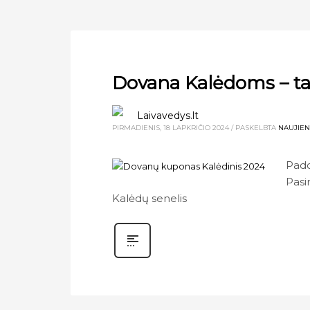
Dovana Kalėdoms – ta
Laivavedys.lt
PIRMADIENIS, 18 LAPKRIČIO 2024
/
PASKELBTA
NAUJIE
Pado
Pasi
Kalėdų senelis