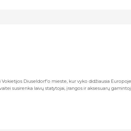
okietijos Diuseldorf’o mieste, kur vyko didžiausia Europoj
aitei susirenka laivų statytojai, įrangos ir aksesuarų gamintoja