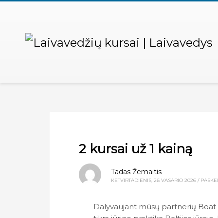
2 kursai už 1 kainą
Tadas Žemaitis
KETVIRTADIENIS, 26 VASARIO 2026
/
PASKE
Dalyvaujant mūsų partnerių Boat t