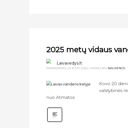
2025 metų vidaus van
Laivavedys.lt
PIRMADIENIS, 24 KOVO 2025
/
PASKELBTA
NAUJIENOS
Kovo 20 dien
valstybinės 
nuo Atmatos