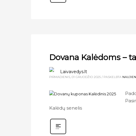
Dovana Kalėdoms – ta
Laivavedys.lt
PIRMADIENIS, 01 GRUODŽIO 2025
/
PASKELBTA
NAUJIE
Padov
Pasi
Kalėdų senelis