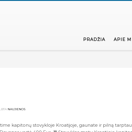
PRADŽIA
APIE M
LBTA
NAUJIENOS
ime kapitonų stovykloje Kroatijoje, gaunate ir pilną tarpta