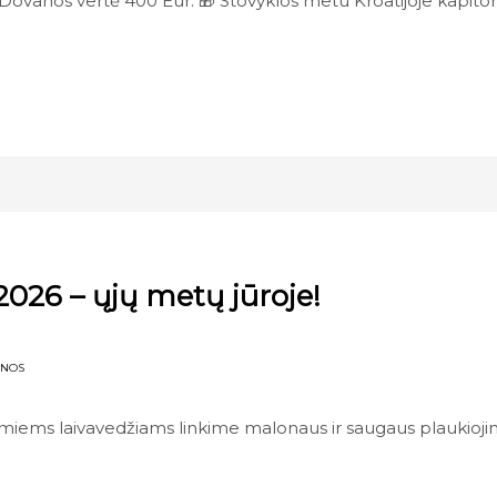
je. Dovanos vertė 400 Eur. 🎁 Stovyklos metu Kroatijoje kapito
026 – ųjų metų jūroje!
ENOS
miems laivavedžiams linkime malonaus ir saugaus plaukiojim