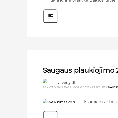
tikra jūrine praktika Baltijos jūro
Saugaus plaukiojimo 2
Laivavedys.lt
PENKTADIENIS, 19 GRUODŽIO 2025
/
PASKELBTA
NAUJI
Esamiems ir būsi