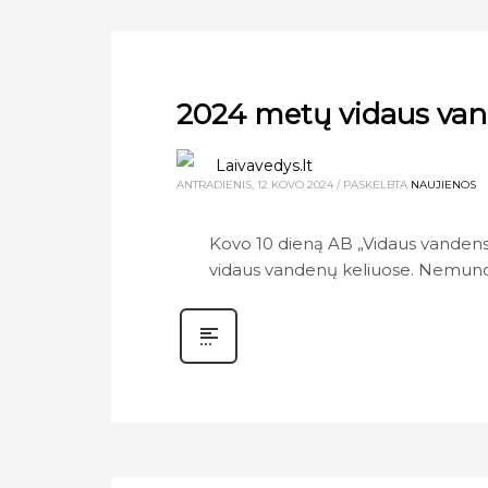
2024 metų vidaus van
Laivavedys.lt
ANTRADIENIS, 12 KOVO 2024
/
PASKELBTA
NAUJIENOS
Kovo 10 dieną AB „Vidaus vandens 
vidaus vandenų keliuose. Nemuno 