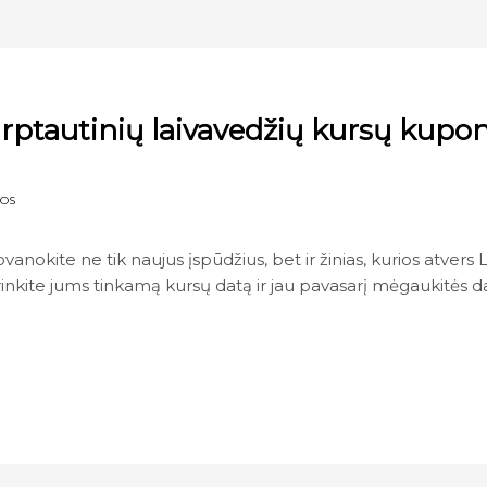
rptautinių laivavedžių kursų kupo
NOS
vanokite ne tik naujus įspūdžius, bet ir žinias, kurios atvers L
rinkite jums tinkamą kursų datą ir jau pavasarį mėgaukitės 