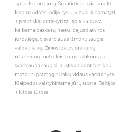
išplaukiame į jūrą. Ši patirtis leidžia išmokti,
kaip naudotis radijo ryšiu, vizualiai pamatyti
ir praktiškai pritaikyti tai, apie ką buvo
kalbama paskaitų metu, pajusti atviros
jūros jėgą, o svarbiausia išmokti saugiai
valdyti laivą. Žinios įgytos praktinių
užsiėmimų metu leis Jums užtikrintai, o
svarbiausia saugiai jaustis valdant bet kokį
motorinį pramoginį laivą vidaus vandenyse,
Klaipėdos valstybiniame jūrų uoste, Baltijos
ir kitose jūrose.