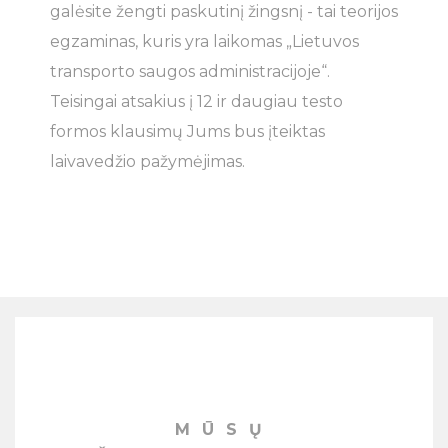
galėsite žengti paskutinį žingsnį - tai teorijos
egzaminas, kuris yra laikomas „Lietuvos
transporto saugos administracijoje“.
Teisingai atsakius į 12 ir daugiau testo
formos klausimų Jums bus įteiktas
laivavedžio pažymėjimas.
MŪSŲ