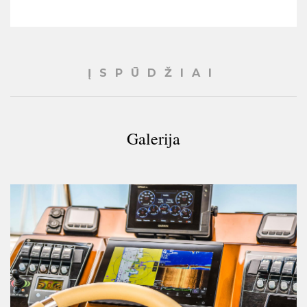
Jonas
- rekvizitai.lt
ĮSPŪDŽIAI
Galerija