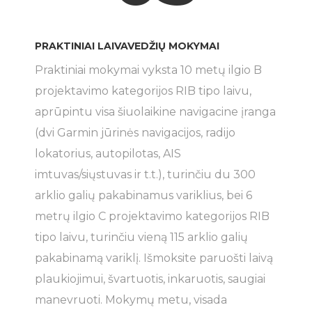
PRAKTINIAI LAIVAVEDŽIŲ MOKYMAI
Praktiniai mokymai vyksta 10 metų ilgio B
projektavimo kategorijos RIB tipo laivu,
aprūpintu visa šiuolaikine navigacine įranga
(dvi Garmin jūrinės navigacijos, radijo
lokatorius, autopilotas, AIS
imtuvas/siųstuvas ir t.t.), turinčiu du 300
arklio galių pakabinamus variklius, bei 6
metrų ilgio C projektavimo kategorijos RIB
tipo laivu, turinčiu vieną 115 arklio galių
pakabinamą variklį. Išmoksite paruošti laivą
plaukiojimui, švartuotis, inkaruotis, saugiai
manevruoti. Mokymų metu, visada