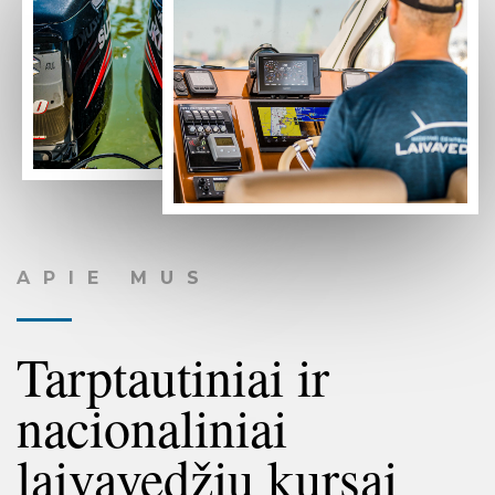
APIE MUS
Tarptautiniai ir
nacionaliniai
laivavedžių kursai