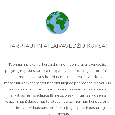
TARPTAUTINIAI LAIVAVEDŽIŲ KURSAI
Teoriniai ir praktiniai kursai skirti norintiems įgyti laivavedžio
pažymėjimą, kuris suteikia teisę valdyti neriboto ilgio motorinius
pramoginius laivus, katerius, motorines valtis, vandens
motociklus ar kitas motorines plaukiojimo priemones, be variklių
galios apribojimo Lietuvoje ir užsienio šalyse. Šiuos kursus gali
lankyti asmenys sulaukę 18 metų, o sėkmingai išlaikiusiems
egzaminus išduodamas tarptautinis pažymėjimas, kuris atveria
ne tik Lietuvos vidaus vandenis ir Baltijos jūrą, bet ir pasaulio jūras
ir vandenynus.