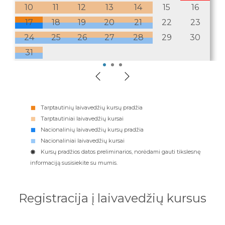
12
10
14
13
11
15
12
14
16
13
15
17
14
16
18
15
19
17
20
18
16
19
17
21
20
18
22
19
21
23
20
22
24
21
23
25
22
26
24
23
27
25
26
24
28
27
25
29
26
28
30
27
29
28
30
29
31
30
31
1
2
3
Tarptautinių laivavedžių kursų pradžia
Tarptautiniai laivavedžių kursai
Nacionalinių laivavedžių kursų pradžia
Nacionaliniai laivavedžių kursai
Kursų pradžios datos preliminarios, norėdami gauti tikslesnę
informaciją susisiekite su mumis.
Registracija į laivavedžių kursus