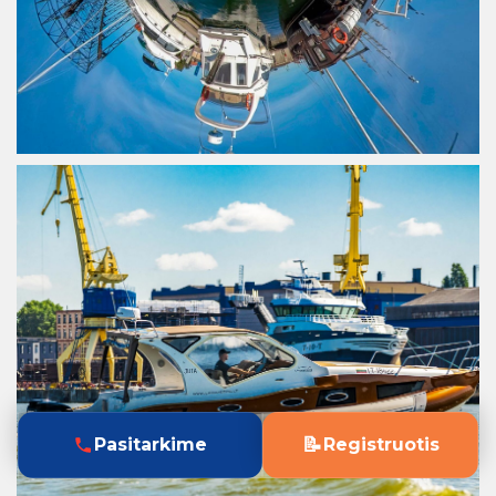
📝
Pasitarkime
Registruotis