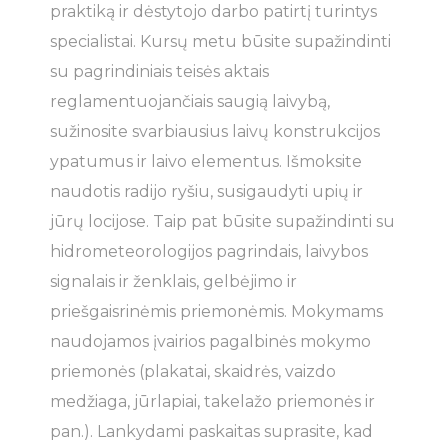
praktiką ir dėstytojo darbo patirtį turintys
specialistai. Kursų metu būsite supažindinti
su pagrindiniais teisės aktais
reglamentuojančiais saugią laivybą,
sužinosite svarbiausius laivų konstrukcijos
ypatumus ir laivo elementus. Išmoksite
naudotis radijo ryšiu, susigaudyti upių ir
jūrų locijose. Taip pat būsite supažindinti su
hidrometeorologijos pagrindais, laivybos
signalais ir ženklais, gelbėjimo ir
priešgaisrinėmis priemonėmis. Mokymams
naudojamos įvairios pagalbinės mokymo
priemonės (plakatai, skaidrės, vaizdo
medžiaga, jūrlapiai, takelažo priemonės ir
pan.). Lankydami paskaitas suprasite, kad