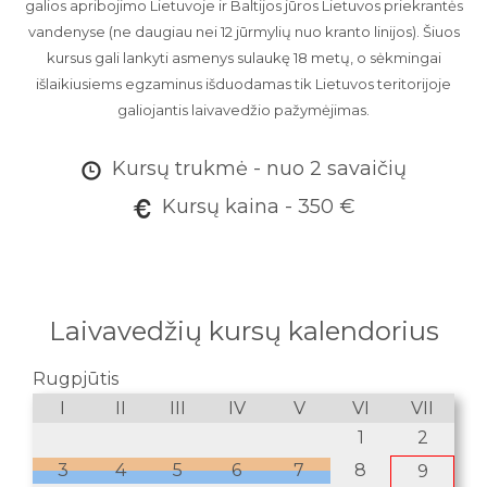
galios apribojimo Lietuvoje ir Baltijos jūros Lietuvos priekrantės
vandenyse (ne daugiau nei 12 jūrmylių nuo kranto linijos). Šiuos
kursus gali lankyti asmenys sulaukę 18 metų, o sėkmingai
išlaikiusiems egzaminus išduodamas tik Lietuvos teritorijoje
galiojantis laivavedžio pažymėjimas.
Kursų trukmė - nuo 2 savaičių
Kursų kaina - 350 €
Laivavedžių kursų kalendorius
Rugpjūtis
Rugsėjis
Spalis
I
I
I
II
II
II
III
III
III
IV
IV
IV
V
V
V
VI
VI
VI
VII
VII
VII
1
2
1
3
2
4
5
3
1
2
6
4
5
3
7
6
4
8
5
7
9
6
8
10
7
9
11
12
10
8
13
11
9