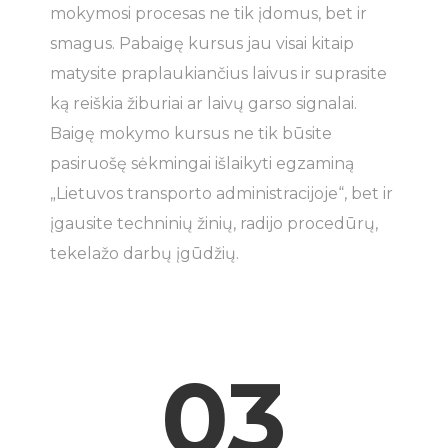
mokymosi procesas ne tik įdomus, bet ir
smagus. Pabaigę kursus jau visai kitaip
matysite praplaukiančius laivus ir suprasite
ką reiškia žiburiai ar laivų garso signalai.
Baigę mokymo kursus ne tik būsite
pasiruošę sėkmingai išlaikyti egzaminą
„Lietuvos transporto administracijoje“, bet ir
įgausite techninių žinių, radijo procedūrų,
tekelažo darbų įgūdžių.
03