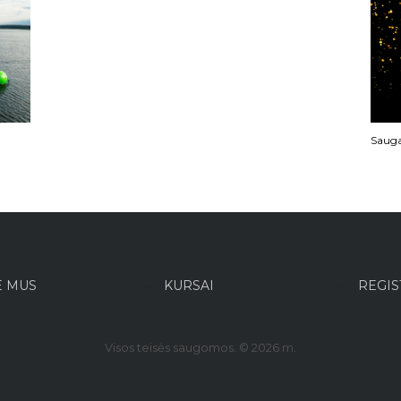
Sauga
E MUS
KURSAI
REGIS
Visos teisės saugomos. © 2026 m.