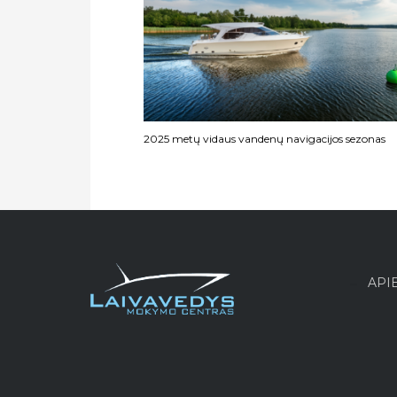
2025 metų vidaus vandenų navigacijos sezonas
API