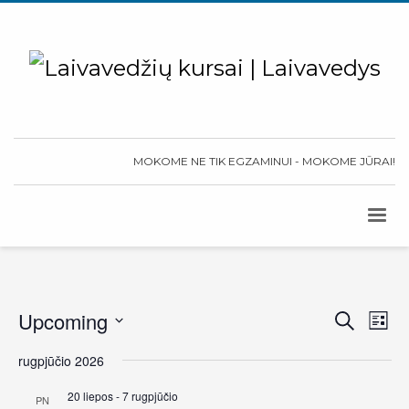
MOKOME NE TIK EGZAMINUI - MOKOME JŪRAI!
Upcoming
Event
Search
Ev
List
Select
Sear
Vi
rugpjūčio 2026
date.
and
Na
20 liepos
-
7 rugpjūčio
PN