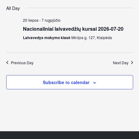
Select
Sear
Vi
All Day
date.
and
Na
20 liepos
-
7 rugpjūčio
Nacionaliniai laivavedžių kursai 2026-07-20
Views
Laivavedys mokymo klasė
Minijos g. 127, Klaipėda
Navig
Previous Day
Next Day
Subscribe to calendar