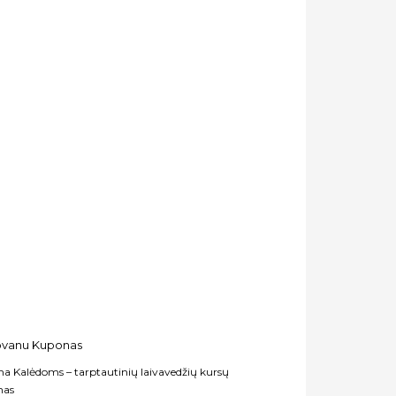
a Kalėdoms – tarptautinių laivavedžių kursų
nas