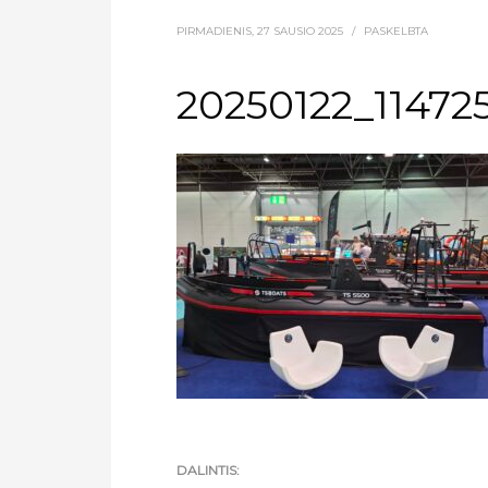
PIRMADIENIS, 27 SAUSIO 2025
/
PASKELBTA
20250122_11472