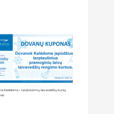
a Kalėdoms – tarptautinių laivavedžių kursų
nas