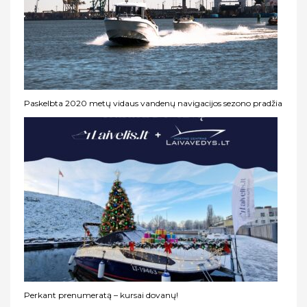
Paskelbta 2020 metų vidaus vandenų navigacijos sezono pradžia
Perkant prenumeratą – kursai dovanų!