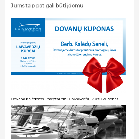
Jums taip pat gali būti įdomu
Dovana Kalėdoms – tarptautinių laivavedžių kursų kuponas