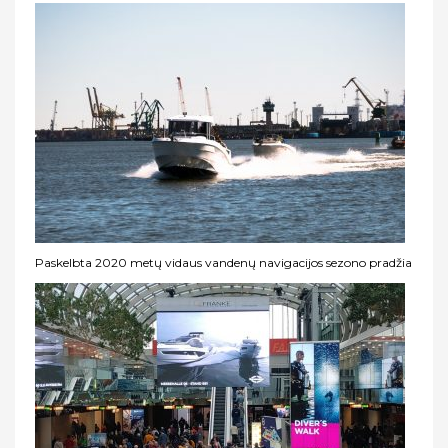
Paskelbta 2020 metų vidaus vandenų navigacijos sezono pradžia