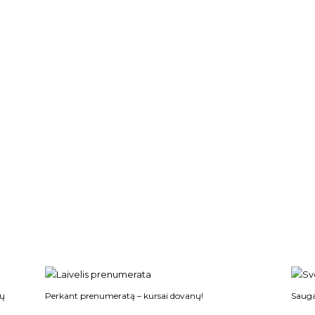
sų
Perkant prenumeratą – kursai dovanų!
Sauga