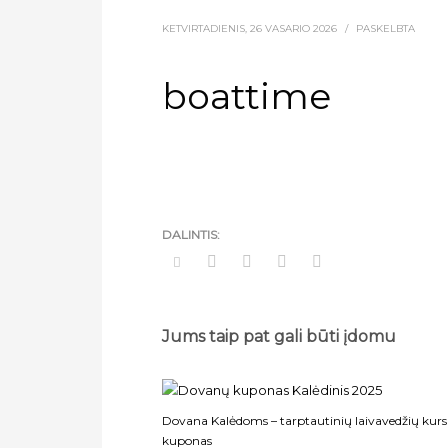
KETVIRTADIENIS, 26 VASARIO 2026
/
PASKELBTA
boattime
Jums taip pat gali būti įdomu
Dovana Kalėdoms – tarptautinių laivavedžių kur
kuponas